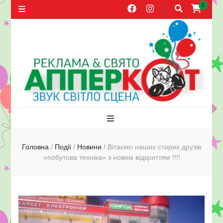
0
Агентство
Свята, оформлення повітряними кулями, прокат звуку, поширення
листівок в Херсоні
реклами та
Головна
/
Події
/
Новини
/
Вітаємо наших старих друзів
«побутова техніка» з новим відкриттям !!!!
свят
АППЕРКОТ.