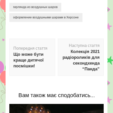
гирлянда из воздушных шаров
оформление воздушными шарами в Херсоне
Навігація
Наступна стаття
по
Попередня стаття
Колекція 2021
запису
Що може бути
радіороликів для
краще дитячої
секондхенда
посмішки!
“Панда”
Вам також має сподобатись...