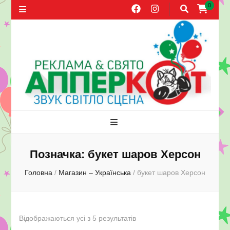
0
Агентство
Свята, оформлення повітряними кулями, прокат звуку, поширення
листівок в Херсоні
реклами та
Позначка:
букет шаров Херсон
Головна
/
Магазин – Українська
/
букет шаров Херсон
свят
АППЕРКОТ.
Відображаються усі з 5 результатів