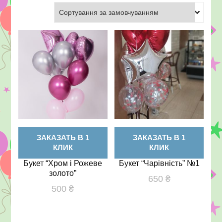
Херсон
ЗАКАЗАТЬ В 1
ЗАКАЗАТЬ В 1
КЛИК
КЛИК
Букет “Хром і Рожеве
Букет “Чарівність” №1
золото”
650
₴
500
₴