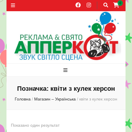
0
Агентство
Свята, оформлення повітряними кулями, прокат звуку, поширення
листівок в Херсоні
реклами та
Позначка:
квіти з кулек херсон
Головна
/
Магазин – Українська
/
квіти з кулек херсон
свят
АППЕРКОТ.
Показано один результат