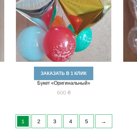
ЗАКАЗАТЬ В 1 КЛИК
Букет «Оригинальный»
600
₴
1
2
3
4
5
→