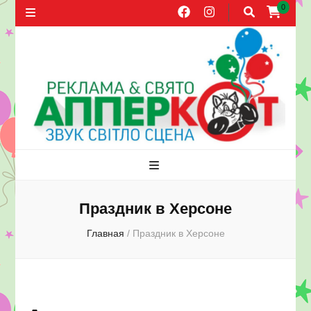
0
Агентство
Праздники, оформление воздушными шарами, прокат звука,
распространение листовок в Херсоне
рекламы и
Праздник в Херсоне
Главная
/
Праздник в Херсоне
праздника
АППЕРКОТ.