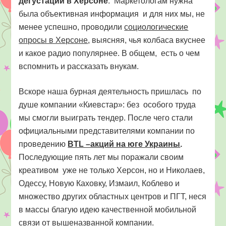
дегустации в Херсоне
. Маркетологам нужна
была объективная информация и для них мы, не
менее успешно, проводили
социологические
опросы в Херсоне
, выясняя, чья колбаса вкуснее
и какое радио популярнее. В общем, есть о чем
вспомнить и рассказать внукам.
Вскоре наша бурная деятельность пришлась по
душе компании «Киевстар»: без особого труда
мы смогли выиграть тендер. После чего стали
официальными представителями компании по
проведению
BTL –акций на юге Украины
.
Последующие пять лет мы поражали своим
креативом уже не только Херсон, но и Николаев,
Одессу, Новую Каховку, Измаил, Коблево и
множество других областных центров и ПГТ, неся
в массы благую идею качественной мобильной
связи от вышеназванной компании.