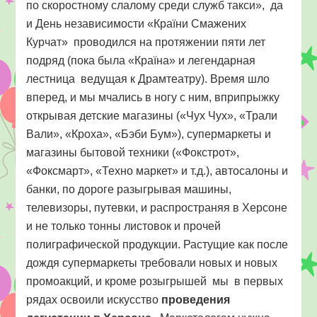
по скоростному слалому среди служб такси», да
и День независимости «Країни Смажених
Курчат» проводился на протяжении пяти лет
подряд (пока была «Країна» и легендарная
лестница ведущая к Драмтеатру). Время шло
вперед, и мы мчались в ногу с ним, вприпрыжку
открывая детские магазины («Чух Чух», «Трали
Вали», «Кроха», «Бэби Бум»), супермаркеты и
магазины бытовой техники («Фокстрот»,
«Фоксмарт», «Техно маркет» и т.д.), автосалоны и
банки, по дороге разыгрывая машины,
телевизоры, путевки, и распространяя в Херсоне
и не только тонны листовок и прочей
полиграфической продукции. Растущие как после
дождя супермаркеты требовали новых и новых
промоакций, и кроме розыгрышей мы в первых
рядах освоили искусство
проведения