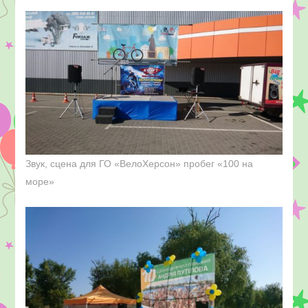
Звук, сцена для ГО «ВелоХерсон» пробег «100 на
море»