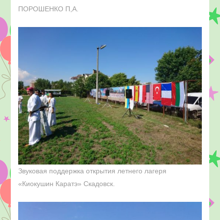
ПОРОШЕНКО П,А.
Звуковая поддержка открытия летнего лагеря
«Киокушин Каратэ» Скадовск.