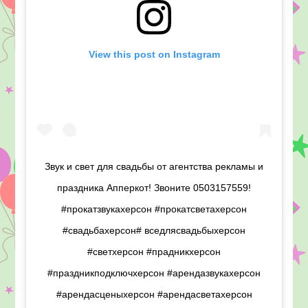
View this post on Instagram
Звук и свет для свадьбы от агентства рекламы и
праздника Апперкот! Звоните 0503157559!
#прокатзвукахерсон #прокатсветахерсон
#свадьбахерсон# вседлясвадьбыхерсон
#светхерсон #прадникхерсон
#праздникподключхерсон #арендазвукахерсон
#арендасценыхерсон #арендасветахерсон