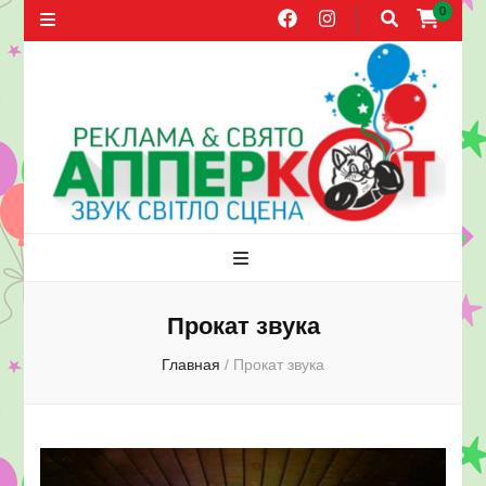
0
Агентство
Праздники, оформление воздушными шарами, прокат звука,
распространение листовок в Херсоне
рекламы и
Прокат звука
Главная
/
Прокат звука
праздника
АППЕРКОТ.