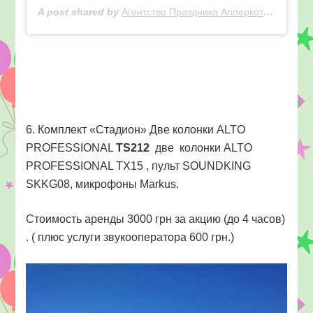
A post shared by
Агентство Праздника Апперкот
(@apperk
6. Комплект «Стадион» Две колонки ALTO
PROFESSIONAL
TS212
две колонки ALTO
PROFESSIONAL TX15 , пульт SOUNDKING
SKKG08, микрофоны Markus.
Стоимость аренды 3000 грн за акцию (до 4 часов)
. ( плюс услуги звукооператора 600 грн.)