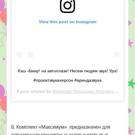
View this post on Instagram
Кэш -&мир! на автоплазе! Несем людям звук! Ура!
#прокатзвукахерсон #арендазвука
A post shared by
Агентство Праздника Апперкот
(@apperk
8. Комплект «Максимум» предназначен для
озвучивания концертных залов и открытых