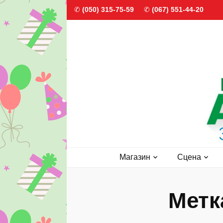
✆
(050) 315-75-59
✆
(067) 551-44-20
Агентст
Праздники, оформление воздушными шарами, прока
Магазин
Сцена
А
Метк