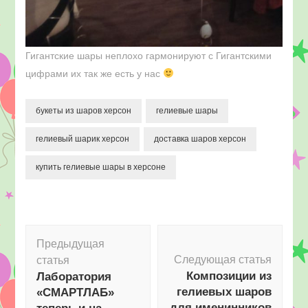
Гигантские шары неплохо гармонируют с Гигантскими
цифрами их так же есть у нас
букеты из шаров херсон
гелиевые шары
гелиевый шарик херсон
доставка шаров херсон
купить гелиевые шары в херсоне
Навигация
Предыдущая
по
Следующая статья
статья
записям
Композиции из
Лаборатория
гелиевых шаров
«СМАРТЛАБ»
для именинников