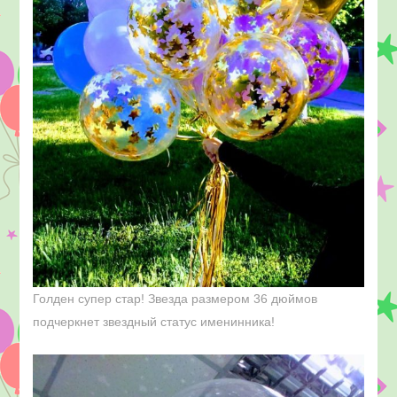
Голден супер стар! Звезда размером 36 дюймов
подчеркнет звездный статус именинника!