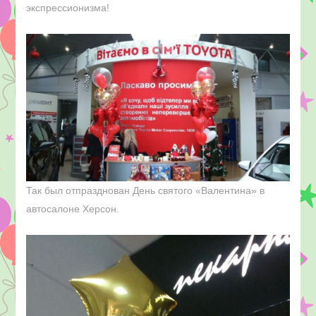
экспрессионизма!
Так был отпразднован День святого «Валентина» в
автосалоне Херсон.