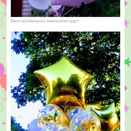
Бело розовенькое мимишное чудо!