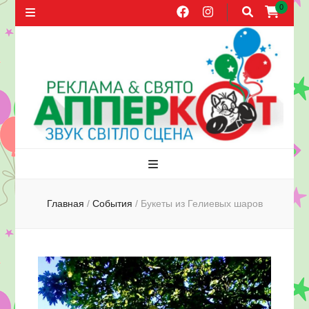
0
Агентство
Праздники, оформление воздушными шарами, прокат звука,
распространение листовок в Херсоне
рекламы и
Главная
/
События
/
Букеты из Гелиевых шаров
праздника
АППЕРКОТ.