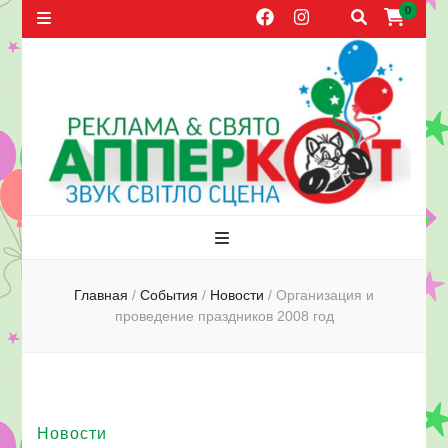
0
Агентство
Праздники, оформление воздушными шарами, прокат звука,
распространение листовок в Херсоне
рекламы и
Главная
/
События
/
Новости
/
Организация и
проведение праздников 2008 год
праздника
АППЕРКОТ.
Новости